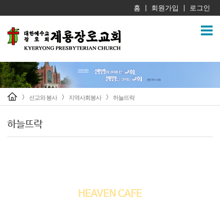
홈
회원가입
로그인
|
|
선교와 봉사
지역사회봉사
하늘뜨락
>
>
>
하늘뜨락
하늘뜨락
HEAVEN CAFE
계룡장로교회는 누구나 이용이 가능한 카페를 주중에 운영하고 있