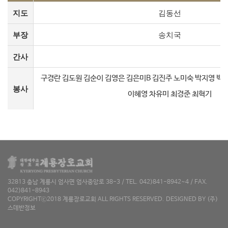
지도
김동선
부장
송치국
간사
구경란 김도원 김순이 김영은 김은미B 김진주 노미숙 박지영 백
봉사
이혜영 차유미 최경준 최혁기
32813 충남 계룡시 엄사면 엄사중앙로 38-3 / TEL. 042)841-8942~4 / FAX.
042)841-8943
COPYRIGHTⓒ2018 계룡장로교회 ALL RIGHTS RESERVED. DESIGNED BY
(주)
스데반정보