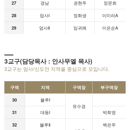
27
경남
권현주
정문희
28
엄사Ⅰ
정화생
이미라A
29
엄사Ⅱ
임귀례
이은순A
3교구(담당목사 : 안사무엘 목사)
3교구는 엄사/신도안 지역을 중심으로 모입니다.
구역
지역
구역장
부구역장
30
블루Ⅰ
유수경
31
대동Ⅰ
박희영
32
블루Ⅱ
백은주