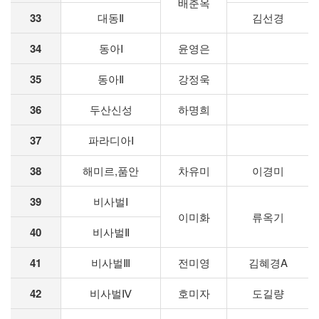
배춘옥
33
대동Ⅱ
김선경
34
동아Ⅰ
윤영은
35
동아Ⅱ
강정욱
36
두산신성
하명희
37
파라디아Ⅰ
38
해미르,품안
차유미
이경미
39
비사벌Ⅰ
이미화
류옥기
40
비사벌Ⅱ
41
비사벌Ⅲ
전미영
김혜경A
42
비사벌Ⅳ
호미자
도길량