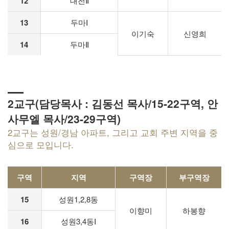
12
대전Ⅱ
13
두마Ⅰ
이기숙
신영희
14
두마Ⅱ
2교구(담당목사 : 김동선 목사/15-22구역, 안
사무엘 목사/23-29구역)
2교구는 성원/경남 아파트, 그리고 교회 주변 지역을 중
심으로 모입니다.
구역
지역
구역장
부구역장
15
성원1,2,8동
이향미
하봉향
16
성원3,4동Ⅰ