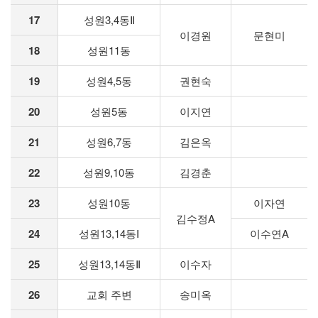
17
성원3,4동Ⅱ
이경원
문현미
18
성원11동
19
성원4,5동
권현숙
20
성원5동
이지연
21
성원6,7동
김은옥
22
성원9,10동
김경춘
23
성원10동
이자연
김수정A
24
성원13,14동Ⅰ
이수연A
25
성원13,14동Ⅱ
이수자
26
교회 주변
송미옥