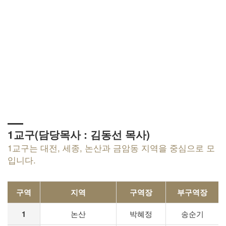
PARISH TABLE
계룡장로교회의 교구와
구역편성을 알려드립니다.
1교구(담당목사 : 김동선 목사)
1교구는 대전, 세종, 논산과 금암동 지역을 중심으로 모
입니다.
구역
지역
구역장
부구역장
1
논산
박혜정
송순기