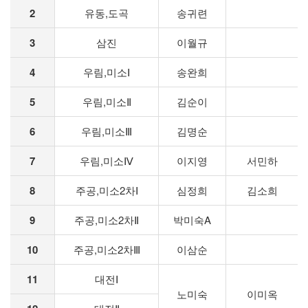
2
유동,도곡
송귀련
3
삼진
이월규
4
우림,미소Ⅰ
송완희
5
우림,미소Ⅱ
김순이
6
우림,미소Ⅲ
김명순
7
우림,미소Ⅳ
이지영
서민하
8
주공,미소2차Ⅰ
심정희
김소희
9
주공,미소2차Ⅱ
박미숙A
10
주공,미소2차Ⅲ
이삼순
11
대전Ⅰ
노미숙
이미옥