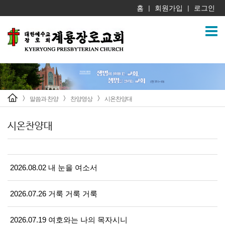
홈
회원가입
로그인
|
|
말씀과 찬양
찬양영상
시온찬양대
>
>
>
시온찬양대
2026.08.02 내 눈을 여소서
2026.07.26 거룩 거룩 거룩
2026.07.19 여호와는 나의 목자시니