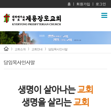
홈
회원가입
로그인
|
|
교회소개
교회안내
담임목사인사말
>
>
>
담임목사인사말
생명이 살아나는
교회
생명을 살리는
교회