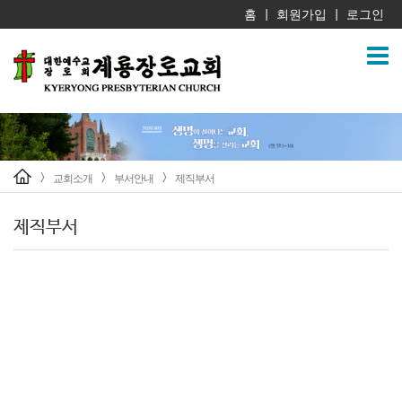
홈
회원가입
로그인
|
|
교회소개
부서안내
제직부서
>
>
>
제직부서
제직부서