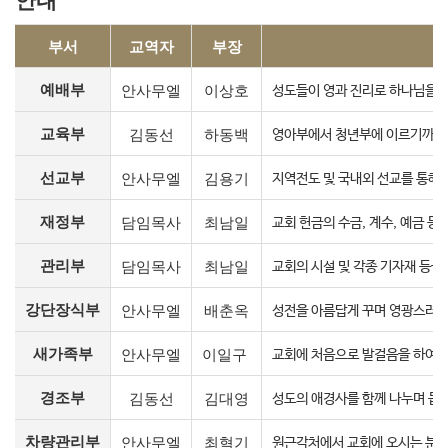
부서
교역자
부장
예배부
안사무엘
이상호
성도들이 영과 진리로 하나님을 
교육부
김동선
하동백
영아부에서 청년부에 이르기까지 
선교부
안사무엘
김용기
지역전도 및 국내외 선교를 통해 
재정부
담임목사
최남일
교회 헌금의 수금, 계수, 예금 
관리부
담임목사
최남일
교회의 시설 및 각종 기자재 등을 
강단장식부
안사무엘
배춘옥
성전을 아름답게 꾸며 영광스러운
새가족부
안사무엘
이일구
교회에 처음으로 발걸음을 하여 
경조부
김동선
김대영
성도의 애경사를 함께 나누며 돕
차량관리부
안사무엘
최혁기
원근각처에서 교회에 오시는 분의 