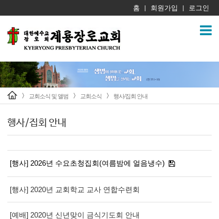
홈
회원가입
로그인
|
|
교회소식 및 앨범
교회소식
행사/집회 안내
>
>
>
행사/집회 안내
[행사] 2026년 수요초청집회(여름밤에 얼음냉수)
[행사] 2020년 교회학교 교사 연합수련회
[예배] 2020년 신년맞이 금식기도회 안내