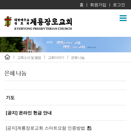
홈
회원가입
로그인
|
|
교회소식 및 앨범
교회이야기
은혜 나눔
>
>
>
은혜 나눔
기도
[공지] 온라인 헌금 안내
[공지]계룡장로교회 스마트요람 인증방법