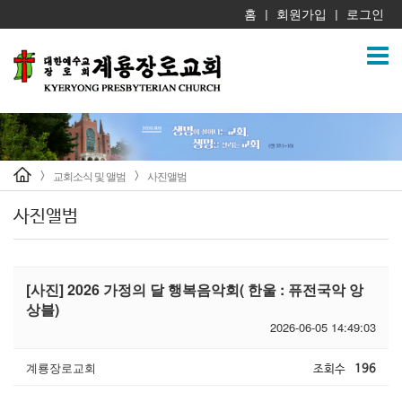
홈
회원가입
로그인
|
|
교회소식 및 앨범
사진앨범
>
>
사진앨범
[사진] 2026 가정의 달 행복음악회( 한울 : 퓨전국악 앙
상블)
2026-06-05 14:49:03
계룡장로교회
조회수
196