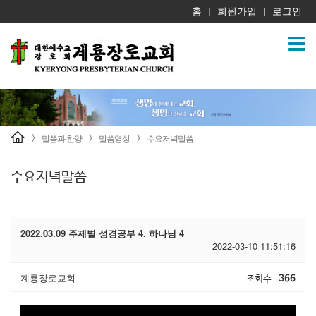
홈
회원가입
로그인
|
|
말씀과 찬양
말씀영상
수요저녁말씀
>
>
>
수요저녁말씀
2022.03.09 주제별 성경공부 4. 하나님 4
2022-03-10 11:51:16
계룡장로교회
조회수
366